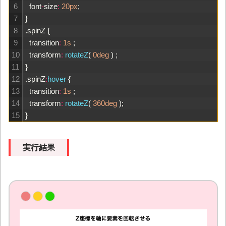
6
font
-
size
:
20px
;
7
}
8
.
spinZ
{
9
transition
:
1s
;
10
transform
:
rotateZ
(
0deg
)
;
11
}
12
.
spinZ
:
hover
{
13
transition
:
1s
;
14
transform
:
rotateZ
(
360deg
)
;
15
}
実行結果