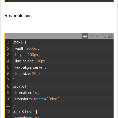
⚫︎ sample.css
1
.
box1
{
2
width
:
200px
;
3
height
:
100px
;
4
line
-
height
:
100px
;
5
text
-
align
:
center
;
6
font
-
size
:
20px
;
7
}
8
.
spinX
{
9
transition
:
1s
;
10
transform
:
rotateX
(
0deg
)
;
11
}
12
.
spinX
:
hover
{
13
transition
:
1s
;