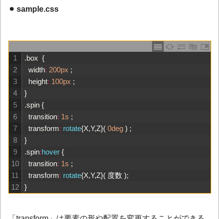
⚫︎ sample.css
1
.
box
{
2
width
:
200px
;
3
height
:
100px
;
4
}
5
.
spin
{
6
transition
:
1s
;
7
transform
:
rotate
{
X
,
Y
,
Z
}
(
0deg
)
;
8
}
9
.
spin
:
hover
{
10
transition
:
1s
;
11
transform
:
rotate
{
X
,
Y
,
Z
}
(
度数
)
;
12
}
「transform」は要素の形や配置を変更することができる