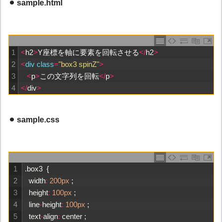
⚫︎ sample.html
1
<
h2
>
Y
座標を軸に要素を回転させる
<
/
h2
>
2
<
div 
class
=
"box3 spinZ"
>
3
<
p
>
この文字列を回転
<
/
p
>
4
<
/
div
>
⚫︎ sample.css
1
.
box3
{
2
width
:
200px
;
3
height
:
100px
;
4
line
-
height
:
100px
;
5
text
-
align
:
center
;