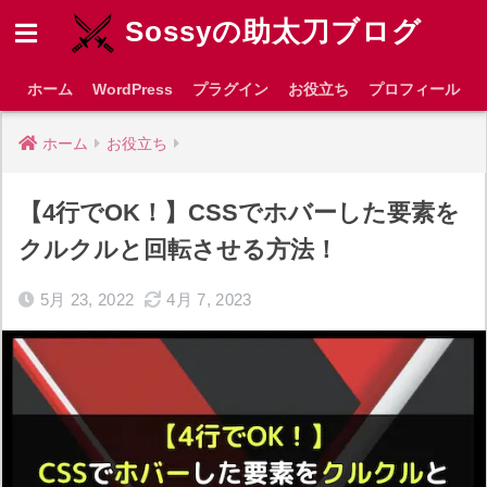
Sossyの助太刀ブログ
ホーム
WordPress
プラグイン
お役立ち
プロフィール
ホーム
お役立ち
【4行でOK！】CSSでホバーした要素を
クルクルと回転させる方法！
5月 23, 2022
4月 7, 2023