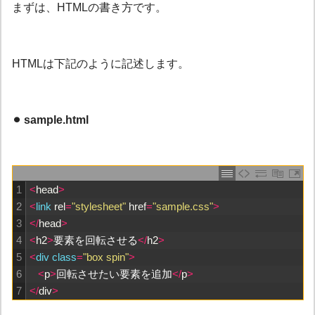
まずは、HTMLの書き方です。
HTMLは下記のように記述します。
⚫︎ sample.html
1
<
head
>
2
<
link 
rel
=
"stylesheet"
href
=
"sample.css"
>
3
<
/
head
>
4
<
h2
>
要素を回転させる
<
/
h2
>
5
<
div 
class
=
"box spin"
>
6
<
p
>
回転させたい要素を追加
<
/
p
>
7
<
/
div
>