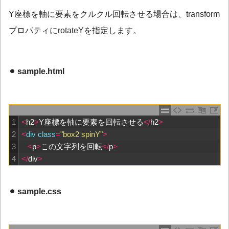
Y座標を軸に要素をクルクル回転させる場合は、transform
プロパティに
rotateY
を指定します。
⚫︎ sample.html
1
<
h2
>
Y
座標を軸に要素を回転させる
<
/
h2
>
2
<
div 
class
=
"box2 spinY"
>
3
<
p
>
この文字列を回転
<
/
p
>
4
<
/
div
>
⚫︎ sample.css