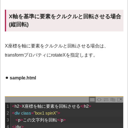
X軸を基準に要素をクルクルと回転させる場合
(縦回転)
X座標を軸に要素をクルクルと回転させる場合は、
transformプロパティに
rotateX
を指定します。
⚫︎ sample.html
1
<
h2
>
X
座標を軸に要素を回転させる
<
/
h2
>
2
<
div 
class
=
"box1 spinX"
>
3
<
p
>
この文字列を回転
<
/
p
>
4
<
/
div
>