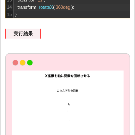
14
transform
:
rotateX
(
360deg
)
;
15
}
実行結果