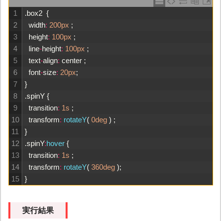
1
.
box2
{
2
width
:
200px
;
3
height
:
100px
;
4
line
-
height
:
100px
;
5
text
-
align
:
center
;
6
font
-
size
:
20px
;
7
}
8
.
spinY
{
9
transition
:
1s
;
10
transform
:
rotateY
(
0deg
)
;
11
}
12
.
spinY
:
hover
{
13
transition
:
1s
;
14
transform
:
rotateY
(
360deg
)
;
15
}
実行結果